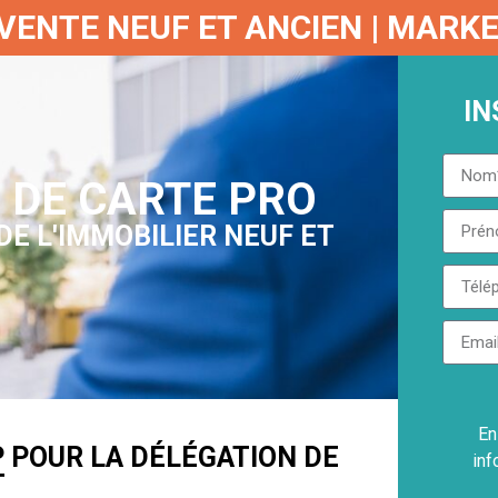
E VENTE NEUF ET ANCIEN | MAR
IN
 DE CARTE PRO
E L'IMMOBILIER NEUF ET
N
En
 POUR LA DÉLÉGATION DE
inf
T