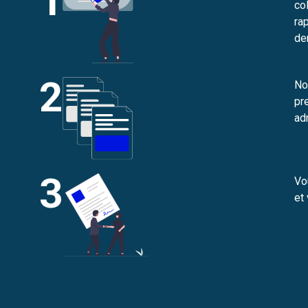
1
co
ra
de
2
No
pr
ad
3
Vo
et